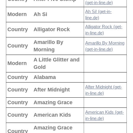
(get-in-line.de)
Ah Si! (get-in-
Modern
Ah Si
line.de)
Alligator Rock (get-
Country
Alligator Rock
in-line.de)
Amarillo By
Amarillo By Morning
Country
Morning
(get-in-line.de)
A Little Glitter and
Modern
Gold
Country
Alabama
After Midnight (get-
Country
After Midnight
in-line.de)
Country
Amazing Grace
American Kids (get-
Country
American Kids
in-line.de)
Amazing Grace
Country