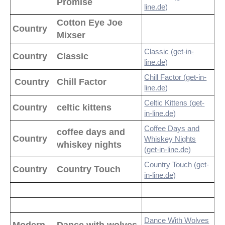
Promise
line.de)
Cotton Eye Joe
Country
Mixser
Classic (get-in-
Country
Classic
line.de)
Chill Factor (get-in-
Country
Chill Factor
line.de)
Celtic Kittens (get-
Country
celtic kittens
in-line.de)
Coffee Days and
coffee days and
Country
Whiskey Nights
whiskey nights
(get-in-line.de)
Country Touch (get-
Country
Country Touch
in-line.de)
Dance With Wolves