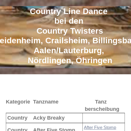
Country Line Dance
bei den
Country Twisters
eidenheim, Crailsheim, Billingsb
Aalen/Lauterburg,
Nördlingen, Öhringen
Kategorie Tanzname Tanz
berscheibung
Country
Acky Breaky
After Five Stomp
Country
After Five Stomp