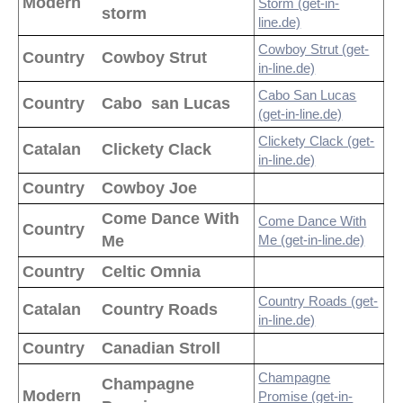
Modern
Storm (get-in-
storm
line.de)
Cowboy Strut (get-
Country
Cowboy Strut
in-line.de)
Cabo San Lucas
Country
Cabo san Lucas
(get-in-line.de)
Clickety Clack (get-
Catalan
Clickety Clack
in-line.de)
Country
Cowboy Joe
Come Dance With
Come Dance With
Country
Me
Me (get-in-line.de)
Country
Celtic Omnia
Country Roads (get-
Catalan
Country Roads
in-line.de)
Country
Canadian Stroll
Champagne
Champagne
Modern
Promise (get-in-