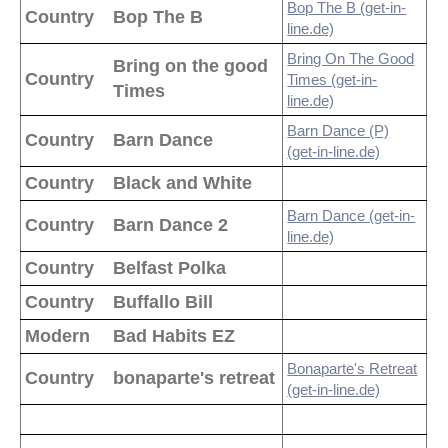
Bop The B (get-in-
Country
Bop The B
line.de)
Bring On The Good
Bring on the good
Country
Times (get-in-
Times
line.de)
Barn Dance (P)
Country
Barn Dance
(get-in-line.de)
Country
Black and White
Barn Dance (get-in-
Country
Barn Dance 2
line.de)
Country
Belfast Polka
Country
Buffallo Bill
Modern
Bad Habits EZ
Bonaparte's Retreat
Country
bonaparte's retreat
(get-in-line.de)