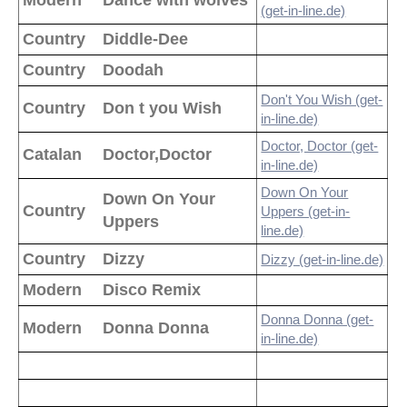
Modern
Dance with wolves
(get-in-line.de)
Country
Diddle-Dee
Country
Doodah
Don't You Wish (get-
Country
Don t you Wish
in-line.de)
Doctor, Doctor (get-
Catalan
Doctor,Doctor
in-line.de)
Down On Your
Down On Your
Country
Uppers (get-in-
Uppers
line.de)
Country
Dizzy
Dizzy (get-in-line.de)
Modern
Disco Remix
Donna Donna (get-
Modern
Donna Donna
in-line.de)