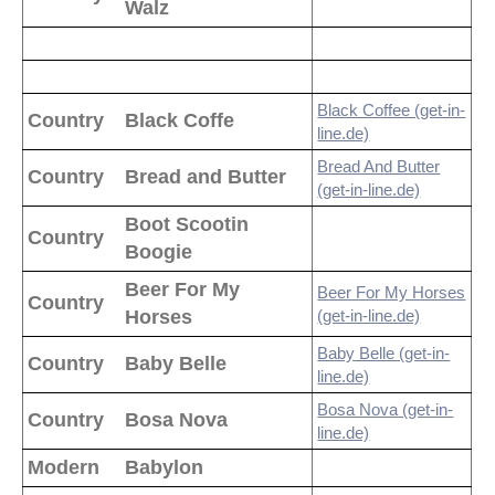
Walz
Black Coffee (get-in-
Country
Black Coffe
line.de)
Bread And Butter
Country
Bread and Butter
(get-in-line.de)
Boot Scootin
Country
Boogie
Beer For My
Beer For My Horses
Country
Horses
(get-in-line.de)
Baby Belle (get-in-
Country
Baby Belle
line.de)
Bosa Nova (get-in-
Country
Bosa Nova
line.de)
Modern
Babylon