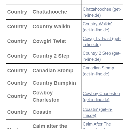
Chattahoochee (get-
Country
Chattahooche
in-line.de)
Country Walkin'
Country
Country Walkin
(get-in-line.de)
Cowgirl's Twist (get-
Country
Cowgirl Twist
in-line.de)
Country 2 Step (get-
Country
Country 2 Step
in-line.de)
Canadian Stomp
Country
Canadian Stomp
(get-in-line.de)
Country
Country Bumpkin
Cowboy
Cowboy Charleston
Country
Charleston
(get-in-line.de)
Coastin' (get-in-
Country
Coastin
line.de)
Calm After The
Calm after the