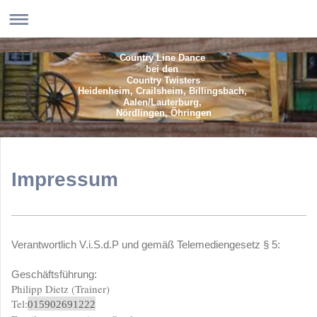
Country Line Dance
bei den
Country Twisters
Heidenheim, Crailsheim, Billingsbach,
Aalen/Lauterburg,
Nördlingen, Öhringen
Impressum
Verantwortlich V.i.S.d.P und gemäß Telemediengesetz § 5:
Geschäftsführung:
Philipp Dietz (Trainer)
Tel:
015902691222