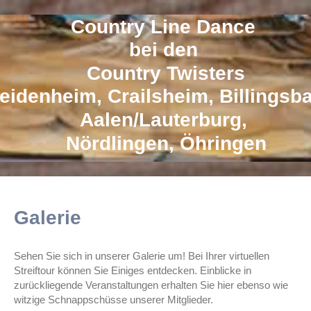
Country Line Dance
bei den
Country Twisters
eidenheim, Crailsheim, Billingsb
Aalen/Lauterburg,
Nördlingen, Öhringen
Galerie
Sehen Sie sich in unserer Galerie um! Bei Ihrer virtuellen
Streiftour können Sie Einiges entdecken. Einblicke in
zurückliegende Veranstaltungen erhalten Sie hier ebenso wie
witzige Schnappschüsse unserer Mitglieder.