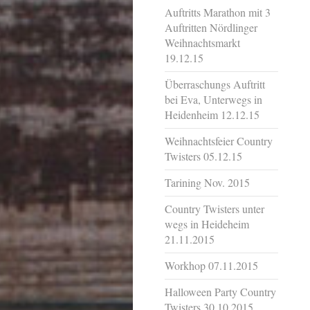
Auftritts Marathon mit 3
Auftritten Nördlinger
Weihnachtsmarkt
19.12.15
Überraschungs Auftritt
bei Eva, Unterwegs in
Heidenheim 12.12.15
Weihnachtsfeier Country
Twisters 05.12.15
Tarining Nov. 2015
Country Twisters unter
wegs in Heideheim
21.11.2015
Workhop 07.11.2015
Halloween Party Country
Twisters 30.10.2015