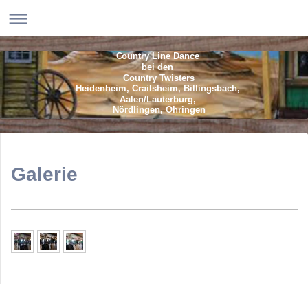
Country Line Dance
bei den
Country Twisters
Heidenheim, Crailsheim, Billingsbach,
Aalen/Lauterburg,
Nördlingen, Öhringen
Galerie