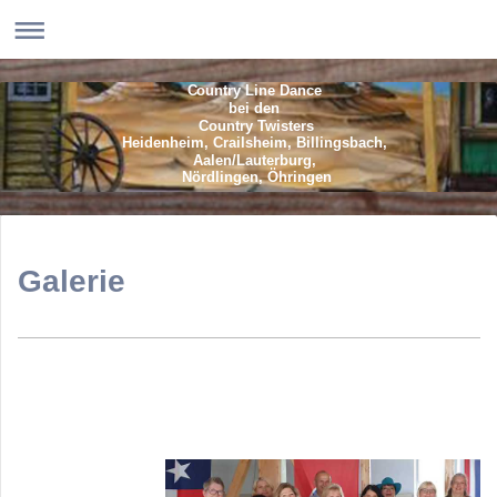
Country Line Dance
bei den
Country Twisters
Heidenheim, Crailsheim, Billingsbach,
Aalen/Lauterburg,
Nördlingen, Öhringen
Galerie