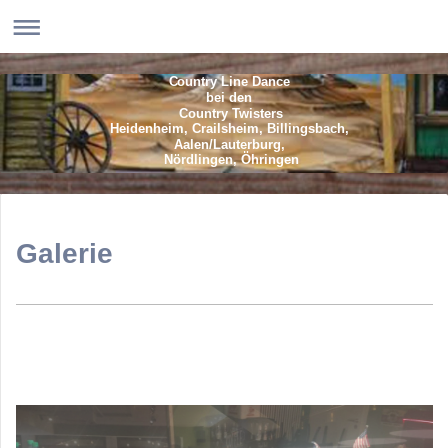
Country Line Dance
bei den
Country Twisters
Heidenheim, Crailsheim, Billingsbach,
Aalen/Lauterburg,
Nördlingen, Öhringen
Galerie