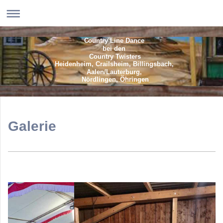
Country Line Dance
bei den
Country Twisters
Heidenheim, Crailsheim, Billingsbach,
Aalen/Lauterburg,
Nördlingen, Öhringen
Galerie