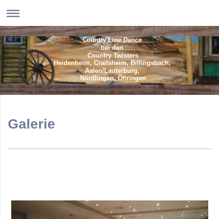
Country Line Dance
bei den
Country Twisters
Heidenheim, Crailsheim, Billingsbach,
Aalen/Lauterburg,
Nördlingen, Öhringen
Galerie